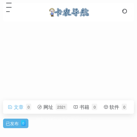
文章
网址
书籍
软件
0
2321
0
0
卡农导航
帅气的我简直无法用语言描述！
已发布
0