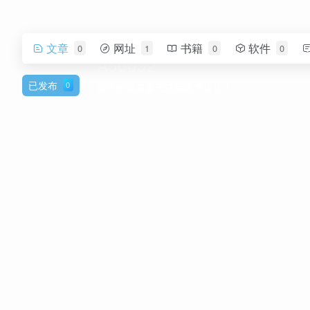
文章
网址
书籍
软件
0
1
0
0
A50052
已发布
0
帅气的我简直无法用语言描述！