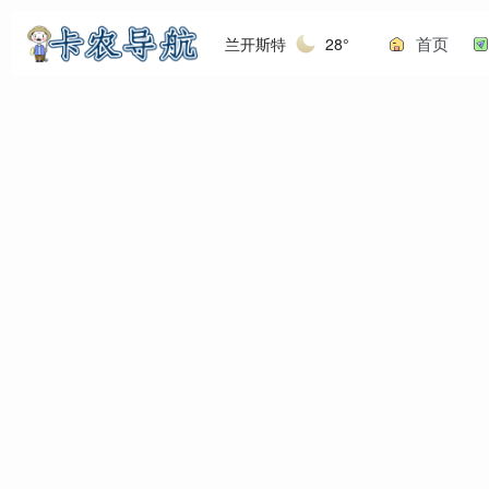
首页
兰开斯特
28°