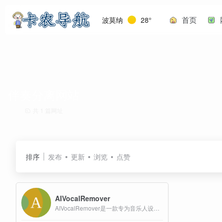
首页
波莫纳
28°
伴奏分离网站
共 1 篇网址
排序
发布
更新
浏览
点赞
AIVocalRemover
AIVocalRemover是一款专为音乐人设计的免费在线AI工具，能够快速、高效地将歌曲中的人声与伴奏分离，生成高质量的纯伴奏（Instrumental）、纯人声（Acapella）或卡拉OK版本。