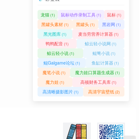
龙猫
鼠标动作录制工具
鼠标
(1)
(1)
(1)
黑罐头素材
黑罐头
黑岩网
(1)
(1)
(1)
黑光图库
麦当劳营养计算器
(1)
(1)
鸭鸭配音
鲸云轻小说网
(1)
(1)
鲸云轻小说
鲲弩小说
(1)
(1)
鲲Galgame论坛
鱼缸计算器
(1)
(1)
魔笔小说
魔力娃口算题生成器
(1)
(1)
魔力娃
高顿财务工具库
(1)
(1)
高清晰摄影图片
高清宇宙壁纸
(1)
(2)