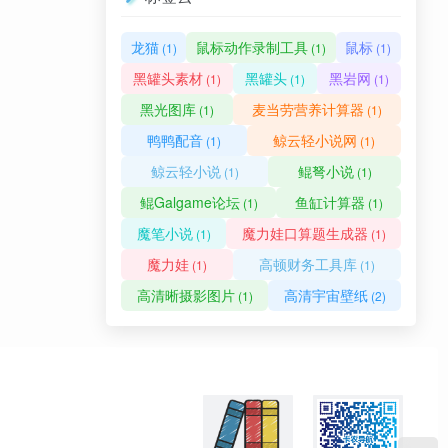
龙猫
鼠标动作录制工具
鼠标
(1)
(1)
(1)
黑罐头素材
黑罐头
黑岩网
(1)
(1)
(1)
黑光图库
麦当劳营养计算器
(1)
(1)
鸭鸭配音
鲸云轻小说网
(1)
(1)
鲸云轻小说
鲲弩小说
(1)
(1)
鲲Galgame论坛
鱼缸计算器
(1)
(1)
魔笔小说
魔力娃口算题生成器
(1)
(1)
魔力娃
高顿财务工具库
(1)
(1)
高清晰摄影图片
高清宇宙壁纸
(1)
(2)