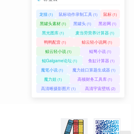
龙猫
鼠标动作录制工具
鼠标
(1)
(1)
(1)
黑罐头素材
黑罐头
黑岩网
(1)
(1)
(1)
黑光图库
麦当劳营养计算器
(1)
(1)
鸭鸭配音
鲸云轻小说网
(1)
(1)
鲸云轻小说
鲲弩小说
(1)
(1)
鲲Galgame论坛
鱼缸计算器
(1)
(1)
魔笔小说
魔力娃口算题生成器
(1)
(1)
魔力娃
高顿财务工具库
(1)
(1)
高清晰摄影图片
高清宇宙壁纸
(1)
(2)