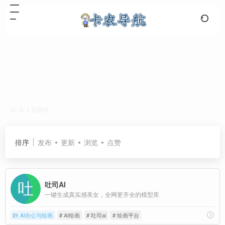
吐司ai
共 1 篇网址
排序
发布
更新
浏览
点赞
吐司AI
一键生成真实感美女，全网更齐全的模型库
AI办公与绘画
# AI绘画
# 吐司ai
# 绘画平台