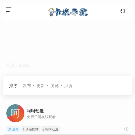
呵呵动漫
共 1 篇网址
排序
发布
更新
浏览
点赞
呵呵动漫
免费日漫在线观看
追番
# 动漫网站
# 呵呵动漫