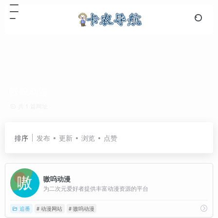
嗷呜动漫
共 1 篇网址
排序
发布
更新
浏览
点赞
嗷呜动漫
为二次元爱好者提供丰富动漫资源的平台
追番
# 动漫网站
# 嗷呜动漫