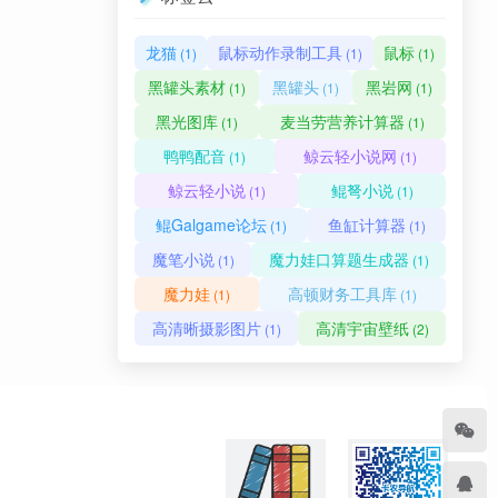
龙猫
鼠标动作录制工具
鼠标
(1)
(1)
(1)
黑罐头素材
黑罐头
黑岩网
(1)
(1)
(1)
黑光图库
麦当劳营养计算器
(1)
(1)
鸭鸭配音
鲸云轻小说网
(1)
(1)
鲸云轻小说
鲲弩小说
(1)
(1)
鲲Galgame论坛
鱼缸计算器
(1)
(1)
魔笔小说
魔力娃口算题生成器
(1)
(1)
魔力娃
高顿财务工具库
(1)
(1)
高清晰摄影图片
高清宇宙壁纸
(1)
(2)