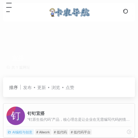
宜搭
共 1 篇网址
排序
发布
更新
浏览
点赞
钉钉宜搭
“钉原生低代码”产品，核心理念是让企业在无需编写代码的情况下，通过可视化的拖拽式界面快速搭建表单、流程、报表等业务应用，并一键发布到 PC 与移动端。
AI编程与创意
# Aliwork
# 低代码
# 低代码平台