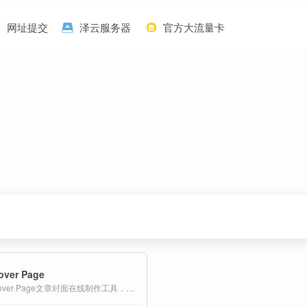
网址提交
泽云服务器
官方大流量卡
over Page
Cover Page文章封面在线制作工具，可以自定义背景，文字，字体，字体颜色，图片尺寸等。