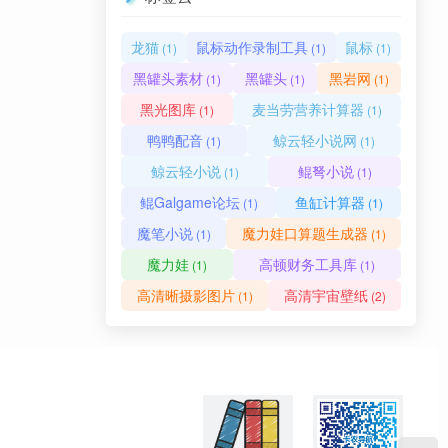
龙猫
鼠标动作录制工具
鼠标
(1)
(1)
(1)
黑罐头素材
黑罐头
黑岩网
(1)
(1)
(1)
黑光图库
麦当劳营养计算器
(1)
(1)
鸭鸭配音
鲸云轻小说网
(1)
(1)
鲸云轻小说
鲲弩小说
(1)
(1)
鲲Galgame论坛
鱼缸计算器
(1)
(1)
魔笔小说
魔力娃口算题生成器
(1)
(1)
魔力娃
高顿财务工具库
(1)
(1)
高清晰摄影图片
高清宇宙壁纸
(1)
(2)