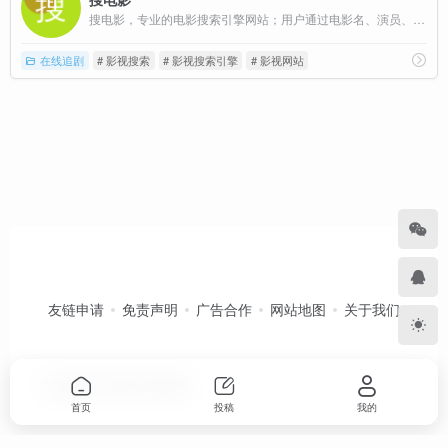
搜电影，专业的电影搜索引擎网站；用户通过电影名、演员、导演、电视剧、动漫等关键词进行搜索，直达电影资源站
在线追剧
# 影视搜索
# 影视搜索引擎
# 影视网站
友链申请
免责声明
广告合作
网站地图
关于我们
Copyright © 2026
卡农导航
首页
投稿
我的