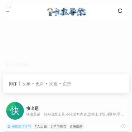
快出题
共 1 篇网址
排序
发布
更新
浏览
点赞
快出题
快出题是一款AI出题工具,不限资料内容,支持上传培训课件,学习资料,考试题库,AI 自动生成答案和解析；不限文档格式,支持Word,Excel,PDF,PPT多种格式,一件导入,AI自动解析为题目。
AI教育与学习
# AI出题
# 学习教育
# 快出题