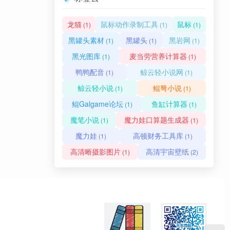
龙猫
鼠标动作录制工具
鼠标
(1)
(1)
(1)
黑罐头素材
黑罐头
黑岩网
(1)
(1)
(1)
黑光图库
麦当劳营养计算器
(1)
(1)
鸭鸭配音
鲸云轻小说网
(1)
(1)
鲸云轻小说
鲲弩小说
(1)
(1)
鲲Galgame论坛
鱼缸计算器
(1)
(1)
魔笔小说
魔力娃口算题生成器
(1)
(1)
魔力娃
高顿财务工具库
(1)
(1)
高清晰摄影图片
高清宇宙壁纸
(1)
(2)