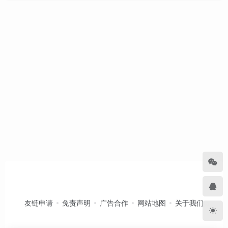
友链申请
免责声明
广告合作
网站地图
关于我们