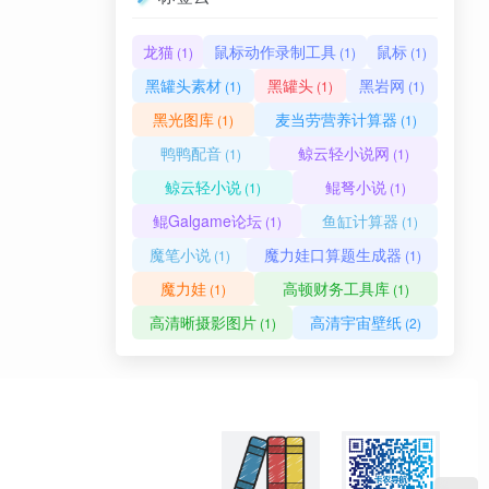
龙猫
鼠标动作录制工具
鼠标
(1)
(1)
(1)
黑罐头素材
黑罐头
黑岩网
(1)
(1)
(1)
黑光图库
麦当劳营养计算器
(1)
(1)
鸭鸭配音
鲸云轻小说网
(1)
(1)
鲸云轻小说
鲲弩小说
(1)
(1)
鲲Galgame论坛
鱼缸计算器
(1)
(1)
魔笔小说
魔力娃口算题生成器
(1)
(1)
魔力娃
高顿财务工具库
(1)
(1)
高清晰摄影图片
高清宇宙壁纸
(1)
(2)