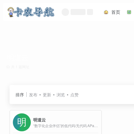
首页
明道云
共 1 篇网址
排序
发布
更新
浏览
点赞
明道云
“数字化企业伴侣”的低代码/无代码 APaaS 平台，旨在帮助企业快速搭建并灵活定制 CRM、ERP、OA、项目管理、进销存等业务系统，满足多元化的业务需求而无需编写代码。