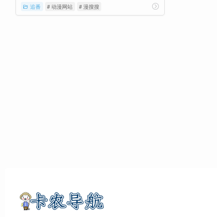
追番
# 动漫网站
# 漫搜搜