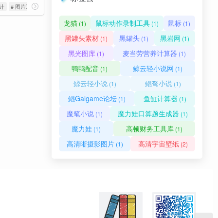
设计
# 图片工具
龙猫
鼠标动作录制工具
鼠标
(1)
(1)
(1)
黑罐头素材
黑罐头
黑岩网
(1)
(1)
(1)
黑光图库
麦当劳营养计算器
(1)
(1)
鸭鸭配音
鲸云轻小说网
(1)
(1)
鲸云轻小说
鲲弩小说
(1)
(1)
鲲Galgame论坛
鱼缸计算器
(1)
(1)
魔笔小说
魔力娃口算题生成器
(1)
(1)
魔力娃
高顿财务工具库
(1)
(1)
高清晰摄影图片
高清宇宙壁纸
(1)
(2)