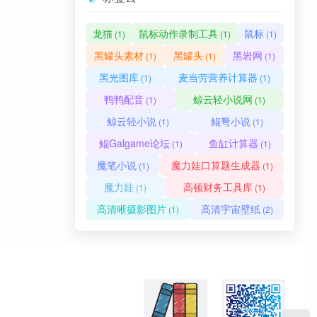
龙猫
鼠标动作录制工具
鼠标
(1)
(1)
(1)
黑罐头素材
黑罐头
黑岩网
(1)
(1)
(1)
黑光图库
麦当劳营养计算器
(1)
(1)
鸭鸭配音
鲸云轻小说网
(1)
(1)
鲸云轻小说
鲲弩小说
(1)
(1)
鲲Galgame论坛
鱼缸计算器
(1)
(1)
魔笔小说
魔力娃口算题生成器
(1)
(1)
魔力娃
高顿财务工具库
(1)
(1)
高清晰摄影图片
高清宇宙壁纸
(1)
(2)