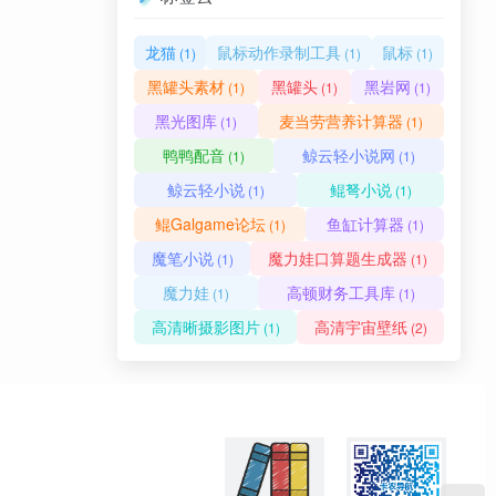
龙猫
鼠标动作录制工具
鼠标
(1)
(1)
(1)
黑罐头素材
黑罐头
黑岩网
(1)
(1)
(1)
黑光图库
麦当劳营养计算器
(1)
(1)
鸭鸭配音
鲸云轻小说网
(1)
(1)
鲸云轻小说
鲲弩小说
(1)
(1)
鲲Galgame论坛
鱼缸计算器
(1)
(1)
魔笔小说
魔力娃口算题生成器
(1)
(1)
魔力娃
高顿财务工具库
(1)
(1)
高清晰摄影图片
高清宇宙壁纸
(1)
(2)