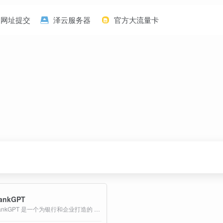
网址提交
泽云服务器
官方大流量卡
ankGPT
BankGPT 是一个为银行和企业打造的 AI 平台，自动化处理财务文档——高效提取、生成和分析对账单、发票和收据。