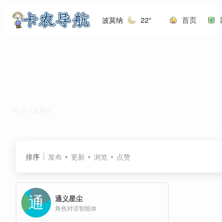
首页
波莫纳
22°
通义星尘
共 1 篇网址
排序
发布
更新
浏览
点赞
通义星尘
角色对话智能体