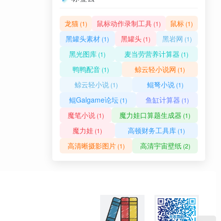
龙猫
鼠标动作录制工具
鼠标
(1)
(1)
(1)
黑罐头素材
黑罐头
黑岩网
(1)
(1)
(1)
黑光图库
麦当劳营养计算器
(1)
(1)
鸭鸭配音
鲸云轻小说网
(1)
(1)
鲸云轻小说
鲲弩小说
(1)
(1)
鲲Galgame论坛
鱼缸计算器
(1)
(1)
魔笔小说
魔力娃口算题生成器
(1)
(1)
魔力娃
高顿财务工具库
(1)
(1)
高清晰摄影图片
高清宇宙壁纸
(1)
(2)