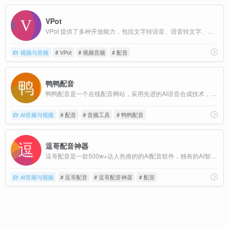
VPot
VPot 提供了多种开放能力，包括文字转语音、语音转文字、视频/音频处理、字幕提取、配音角色定制等，支持多语言、多角色自由选择，以及无字数限制的创作自由度。
视频与音频
# VPot
# 视频音频
# 配音
鸭鸭配音
鸭鸭配音是一个在线配音网站，采用先进的AI语音合成技术，为用户提供高可用性的在线AI配音工具，是一个为短视频创作者量身定制的视频配音网站。
AI音频与视频
# 配音
# 音频工具
# 鸭鸭配音
逗哥配音神器
逗哥配音是一款500w+达人热推的的AI配音软件，独有的AI智能配音技术,更专业,更完美贴近真人配音。内置丰富的短视频创作工具，文案提取、人声分离等短视频必备功能。
AI音频与视频
# 逗哥配音
# 逗哥配音神器
# 配音