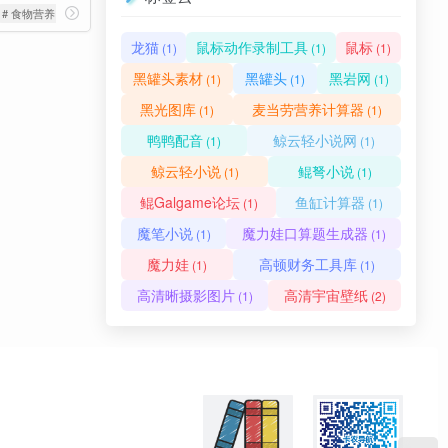
# 食物营养
龙猫
鼠标动作录制工具
鼠标
(1)
(1)
(1)
黑罐头素材
黑罐头
黑岩网
(1)
(1)
(1)
黑光图库
麦当劳营养计算器
(1)
(1)
鸭鸭配音
鲸云轻小说网
(1)
(1)
鲸云轻小说
鲲弩小说
(1)
(1)
鲲Galgame论坛
鱼缸计算器
(1)
(1)
魔笔小说
魔力娃口算题生成器
(1)
(1)
魔力娃
高顿财务工具库
(1)
(1)
高清晰摄影图片
高清宇宙壁纸
(1)
(2)