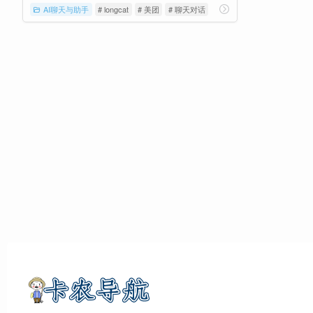
AI聊天与助手
# longcat
# 美团
# 聊天对话