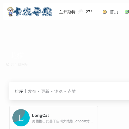
首页
兰开斯特
27°
龙猫
共 1 篇网址
排序
发布
更新
浏览
点赞
LongCat
美团推出的基于自研大模型Longcat对话助手网页版