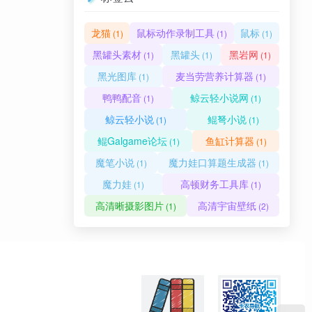
龙猫
鼠标动作录制工具
鼠标
(1)
(1)
(1)
黑罐头素材
黑罐头
黑岩网
(1)
(1)
(1)
黑光图库
麦当劳营养计算器
(1)
(1)
鸭鸭配音
鲸云轻小说网
(1)
(1)
鲸云轻小说
鲲弩小说
(1)
(1)
鲲Galgame论坛
鱼缸计算器
(1)
(1)
魔笔小说
魔力娃口算题生成器
(1)
(1)
魔力娃
高顿财务工具库
(1)
(1)
高清晰摄影图片
高清宇宙壁纸
(1)
(2)