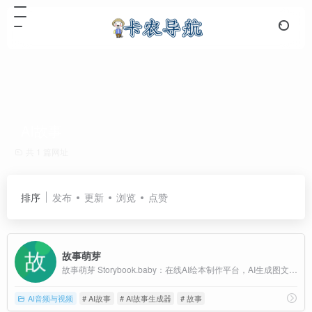
AI故事
共 1 篇网址
排序
发布
更新
浏览
点赞
故事萌芽
故事萌芽 Storybook.baby：在线AI绘本制作平台，AI生成图文 + 克隆你的声音朗读，为Ta定制专属有声绘本。支持故事创作、睡前故事、启蒙教育故事、幼儿绘本制作。
AI音频与视频
# AI故事
# AI故事生成器
# 故事