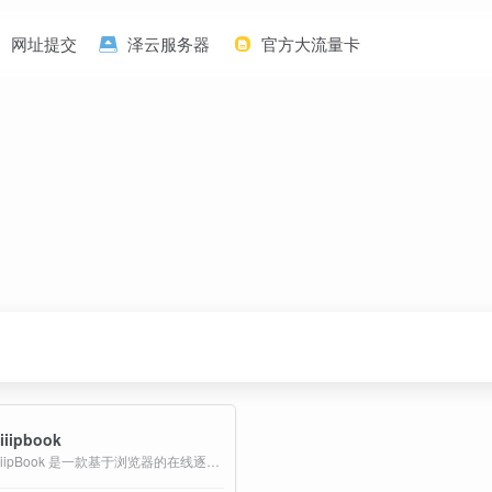
网址提交
泽云服务器
官方大流量卡
liiipbook
FliiipBook 是一款基于浏览器的在线逐帧动画创作工具，专为桌面或平板用户设计，提供完整的 24 帧（约 2 秒）循环动画制作体验。