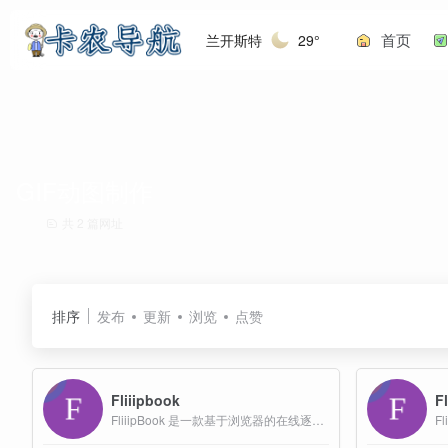
首页
兰开斯特
29°
GIF动图制作
共 2 篇网址
排序
发布
更新
浏览
点赞
Fliiipbook
F
FliiipBook 是一款基于浏览器的在线逐帧动画创作工具，专为桌面或平板用户设计，提供完整的 24 帧（约 2 秒）循环动画制作体验。