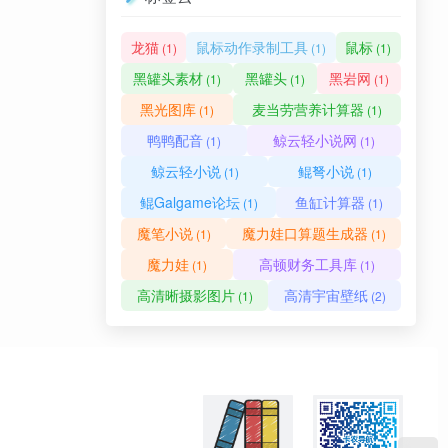
龙猫
鼠标动作录制工具
鼠标
(1)
(1)
(1)
黑罐头素材
黑罐头
黑岩网
(1)
(1)
(1)
黑光图库
麦当劳营养计算器
(1)
(1)
鸭鸭配音
鲸云轻小说网
(1)
(1)
鲸云轻小说
鲲弩小说
(1)
(1)
鲲Galgame论坛
鱼缸计算器
(1)
(1)
魔笔小说
魔力娃口算题生成器
(1)
(1)
魔力娃
高顿财务工具库
(1)
(1)
高清晰摄影图片
高清宇宙壁纸
(1)
(2)