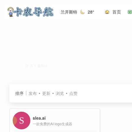
首页
兰开斯特
28°
logo在线设计生成器
共 1 篇网址
排序
发布
更新
浏览
点赞
slea.ai
一款免费的AI logo生成器