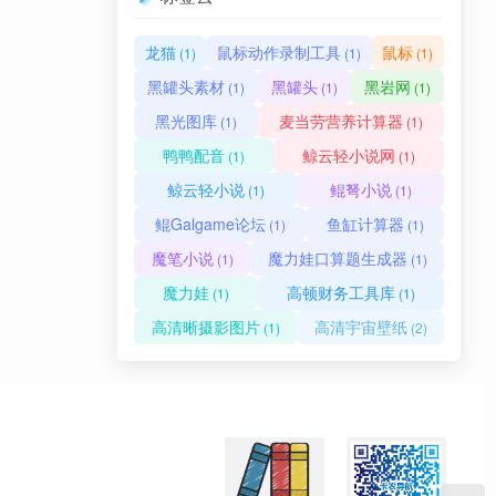
龙猫
鼠标动作录制工具
鼠标
(1)
(1)
(1)
黑罐头素材
黑罐头
黑岩网
(1)
(1)
(1)
黑光图库
麦当劳营养计算器
(1)
(1)
鸭鸭配音
鲸云轻小说网
(1)
(1)
鲸云轻小说
鲲弩小说
(1)
(1)
鲲Galgame论坛
鱼缸计算器
(1)
(1)
魔笔小说
魔力娃口算题生成器
(1)
(1)
魔力娃
高顿财务工具库
(1)
(1)
高清晰摄影图片
高清宇宙壁纸
(1)
(2)