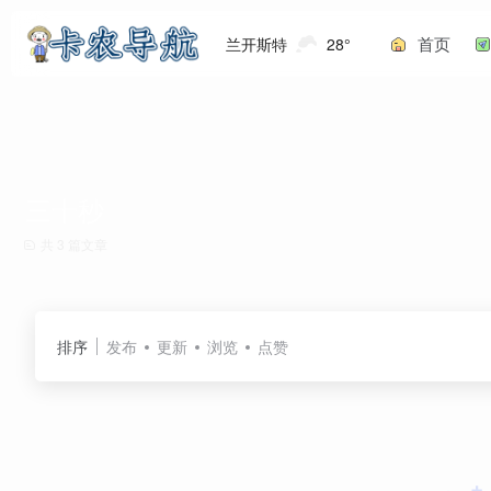
首页
兰开斯特
28°
三十秒
共 3 篇文章
排序
发布
更新
浏览
点赞