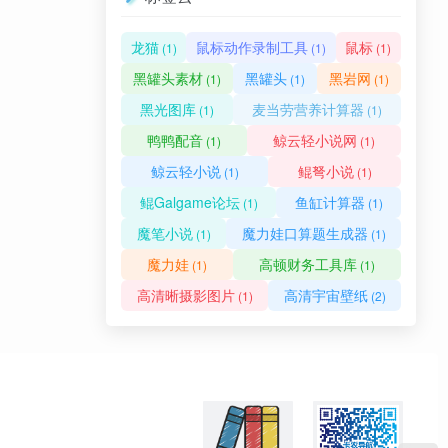
龙猫
鼠标动作录制工具
鼠标
(1)
(1)
(1)
黑罐头素材
黑罐头
黑岩网
(1)
(1)
(1)
黑光图库
麦当劳营养计算器
(1)
(1)
鸭鸭配音
鲸云轻小说网
(1)
(1)
鲸云轻小说
鲲弩小说
(1)
(1)
鲲Galgame论坛
鱼缸计算器
(1)
(1)
魔笔小说
魔力娃口算题生成器
(1)
(1)
魔力娃
高顿财务工具库
(1)
(1)
高清晰摄影图片
高清宇宙壁纸
(1)
(2)