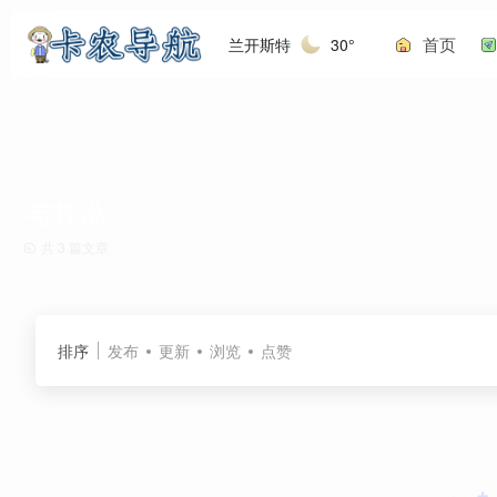
首页
兰开斯特
30°
与其说
共 3 篇文章
排序
发布
更新
浏览
点赞