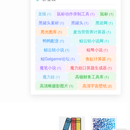
龙猫
鼠标动作录制工具
鼠标
(1)
(1)
(1)
黑罐头素材
黑罐头
黑岩网
(1)
(1)
(1)
黑光图库
麦当劳营养计算器
(1)
(1)
鸭鸭配音
鲸云轻小说网
(1)
(1)
鲸云轻小说
鲲弩小说
(1)
(1)
鲲Galgame论坛
鱼缸计算器
(1)
(1)
魔笔小说
魔力娃口算题生成器
(1)
(1)
魔力娃
高顿财务工具库
(1)
(1)
高清晰摄影图片
高清宇宙壁纸
(1)
(2)