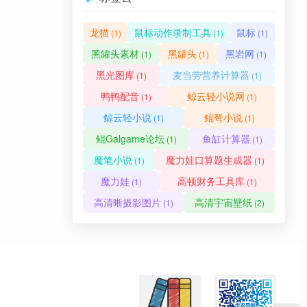
龙猫
鼠标动作录制工具
鼠标
(1)
(1)
(1)
黑罐头素材
黑罐头
黑岩网
(1)
(1)
(1)
黑光图库
麦当劳营养计算器
(1)
(1)
鸭鸭配音
鲸云轻小说网
(1)
(1)
鲸云轻小说
鲲弩小说
(1)
(1)
鲲Galgame论坛
鱼缸计算器
(1)
(1)
魔笔小说
魔力娃口算题生成器
(1)
(1)
魔力娃
高顿财务工具库
(1)
(1)
高清晰摄影图片
高清宇宙壁纸
(1)
(2)