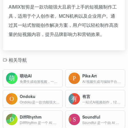
AIMIX智剪是一款功能强大且易于上手的短视频制作工
具，适用于个人创作者、MCN机构以及企业用户。通
过其一站式智能创作解决方案，用户可以轻松制作高质
量的短视频内容，提升品牌影响力和营销效果。
相关导航
萌动AI
Pika Art
免费生成动漫视频，一键上传图片即可自动生成动漫短片，零动画基础也能轻松上手。多风格渲染，适合内容创作者及短剧制作人。萌动AI助力你开启AIGC创作之旅。
AI 视频生成与编辑平台，面向创作者提供快速、低门槛的短视频制作服务。
Ondoku
有言
Ondoku是一款功能强大的在线文字转语音（TTS）工具，支持多种语言和应用场景。
一站式AI视频创作，1200+免费3D数字人
DiffRhythm
Soundful
DiffRhythm 是一个 AI 驱动的音乐生成平台，让您能够使用最先进的扩散模型技术创作专业级的音乐作品。
Soundful 是一个由 AI 驱动的音乐生成平台，旨在为创作者、制作人和品牌提供高质量、免版税的音乐作品。