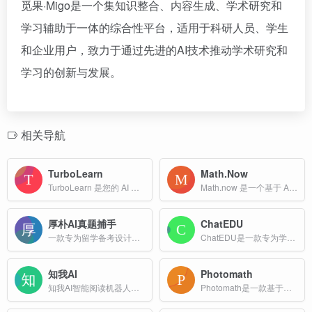
觅果·Migo是一个集知识整合、内容生成、学术研究和
学习辅助于一体的综合性平台，适用于科研人员、学生
和企业用户，致力于通过先进的AI技术推动学术研究和
学习的创新与发展。
相关导航
TurboLearn
Math.Now
TurboLearn 是您的 AI 学习助手，可创建简洁的笔记和清晰的图表。上传资料，生成见解，并立即提升您的学习效率。
Math.now 是一个基于 AI 技术的免费在线数学求解平台，旨在为学生、教师和自学者提供即时、分步的数学问题解答服务。
厚朴AI真题捕手
ChatEDU
一款专为留学备考设计的AI工具，旨在帮助学生高效备考AP、IB和A-Level等国际课程考试
ChatEDU是一款专为学生设计的 AI 教育助手，旨在通过智能技术提升学习效率。
知我AI
Photomath
知我AI智能阅读机器人，专注搭建个人专属知识库，提升知识获取和利用效率，知我AI快速阅读视频、网页、文档、且总结相关内容，提炼精华要点，智能阅读分类管理知识库，碎片整合集...
Photomath是一款基于人工智能和光学字符识别技术的数学学习应用，旨在帮助用户通过扫描、解决并逐步解释数学问题来学习数学。