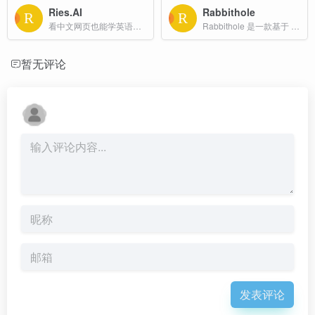
Ries.AI
Rabbithole
看中文网页也能学英语单词？职场人的英语学习神器。一点也不降低工作效率，AI根据个性化语言图谱智能植入高频词汇，让你的每一次网页浏览都在持续积累
Rabbithole 是一款基于 AI 的知识探索工具，旨在激发用户的好奇心并帮助其深入探索各种主题。用户可输入问题或关键词，系统生成关联问题和知识卡片，引导用户多角度理解复杂概念。
暂无评论
发表评论