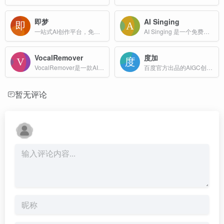
即梦
AI Singing
一站式AI创作平台，免费AI图片和视频生成，抖音旗下AI绘画工具
AI Singing 是一个免费的 AI 歌声生成器，用户可以通过输入歌词并点击“生成”来制作人工智能歌声。该工具将用户的歌词转换为音乐，支持多种音乐风格和节奏。
VocalRemover
度加
VocalRemover是一款AI在线音频处理工具，主要用于从音乐中分离人声和伴奏。能够高效地识别并去除音频文件中的人声部分，同时保留背景音乐的清晰度和音质。
百度官方出品的AIGC创作平台
暂无评论