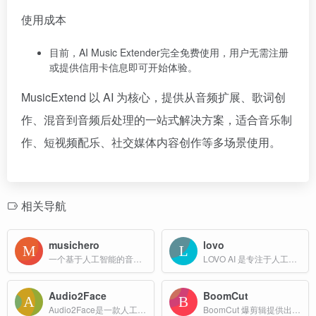
使用成本
目前，AI Music Extender完全免费使用，用户无需注册
或提供信用卡信息即可开始体验。
MusicExtend 以 AI 为核心，提供从音频扩展、歌词创
作、混音到音频后处理的一站式解决方案，适合音乐制
作、短视频配乐、社交媒体内容创作等多场景使用。
相关导航
musichero
lovo
一个基于人工智能的音乐生成平台，允许用户通过简单的文本提示生成高质量的音乐作品。该平台支持多种音乐风格，包括流行、古典、摇滚等，并提供免费在线服务。
LOVO AI 是专注于人工智能语音生成和文本转语音（TTS）技术的平台，其产品以“Genny”为核心，提供多种功能，包括语音生成、视频编辑、AI 写作、图像生成等。
Audio2Face
BoomCut
Audio2Face是一款人工智能技术工具，旨在将语音转换为逼真的面部动画。这项技术基于深度学习算法，通过分析语音信号和面部运动数据，生成与语音同步的面部表情动画。
BoomCut 爆剪辑提供出海营销一站式视频本地化解决方案，提供视频翻译、视频换脸、音色克隆、唇音驱动、智能擦除、字幕翻译等 AI 技术，快速完成本地化营销视频生成