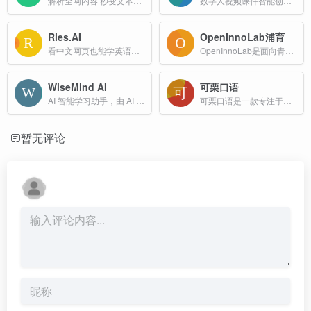
解析全网内容 秒变文本生产力
数字人视频课件智能创作平台
Ries.AI
OpenInnoLab浦育
看中文网页也能学英语单词？职场人的英语学习神器。一点也不降低工作效率，AI根据个性化语言图谱智能植入高频词汇，让你的每一次网页浏览都在持续积累
OpenInnoLab是面向青少年的人工智能开放创新平台，提供一站式的AI学习服务，丰富的AI体验、实践与创作工具，大量精选课程与案例，以及权威的青少年读本。
WiseMind AI
可栗口语
AI 智能学习助手，由 AI 驱动的智能学习助手，数据完全本地化，安全可靠，支持丰富文档类型、AI 模型和实用的 AI 插件
可栗口语是一款专注于英语口语学习的AI个性化教育平台，旨在通过尖端人工智能技术帮助用户提升英语听说读写能力。
暂无评论