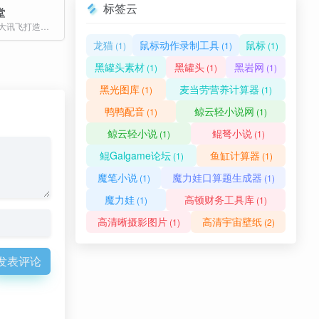
标签云
堂
AI 大学堂是科大讯飞打造的专业 AI 在线学习平台，提供“学练赛证” 一体化服务
龙猫
鼠标动作录制工具
鼠标
(1)
(1)
(1)
黑罐头素材
黑罐头
黑岩网
(1)
(1)
(1)
黑光图库
麦当劳营养计算器
(1)
(1)
鸭鸭配音
鲸云轻小说网
(1)
(1)
鲸云轻小说
鲲弩小说
(1)
(1)
鲲Galgame论坛
鱼缸计算器
(1)
(1)
魔笔小说
魔力娃口算题生成器
(1)
(1)
魔力娃
高顿财务工具库
(1)
(1)
高清晰摄影图片
高清宇宙壁纸
(1)
(2)
发表评论