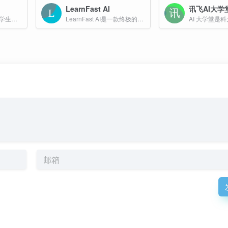
LearnFast AI
讯飞AI大学
ChatEDU是一款专为学生设计的 AI 教育助手，旨在通过智能技术提升学习效率。
LearnFast AI是一款终极的数学和物理问题解决工具，它通过快速、准确且基于AI的解决方案，帮助用户即时解决数学和物理问题。