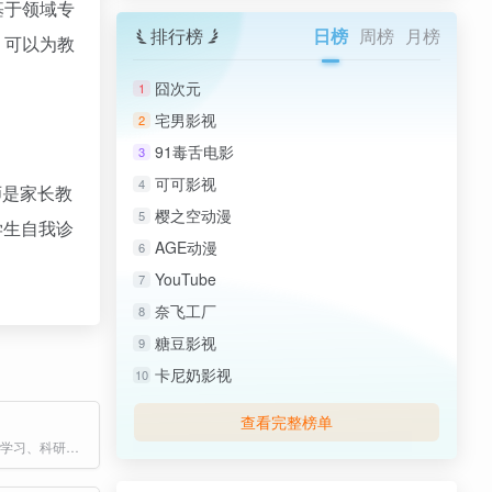
基于领域专
排行榜
日榜
周榜
月榜
，可以为教
囧次元
1
宅男影视
2
91毒舌电影
3
可可影视
4
师是家长教
樱之空动漫
5
学生自我诊
AGE动漫
6
YouTube
7
奈飞工厂
8
糖豆影视
9
卡尼奶影视
10
查看完整榜单
觅果Migo，AI 学习、科研创新加速平台，集成学科专业工具与前沿 AI 技术，多终端无缝衔接，为教育场景提供高效的知识整合与创作支持。