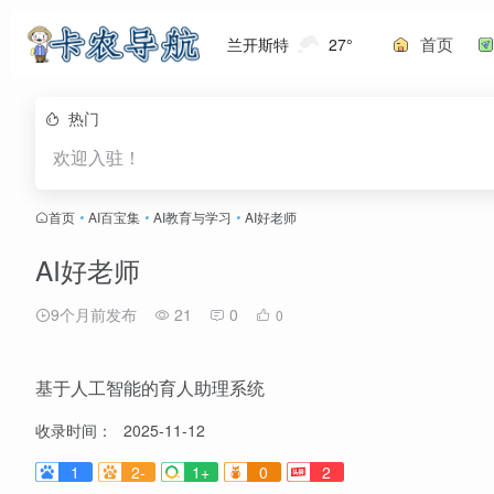
首页
兰开斯特
27°
热门
欢迎入驻！
首页
•
AI百宝集
•
AI教育与学习
•
AI好老师
AI好老师
9个月前发布
21
0
0
基于人工智能的育人助理系统
收录时间：
2025-11-12
1
2-
1+
0
2