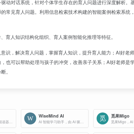
务驱动对话系统，针对个体学生存在的育人问题进行深度解析。
师的常见育人问题。利用信息检索技术构建的智能案例检索系统
导、育人知识结构化组织、育人案例智能化推理等特征。
人意识，解决育人问题，掌握育人知识，提升育人能力；AI好老
，也可以帮助处理与孩子的冲突，改善亲子关系；AI好老师是
诊断。
WiseMind AI
觅果Migo
Cubox为学习而生的阅读器，通过 AI 自动解读，释放你高亮标注和阅读笔记的真正潜力
AI 智能学习助手，由 AI 驱动的智能学习助手，数据完全本地化，安全可靠，支持丰富文档类型、AI 模型和实用的 AI 插件