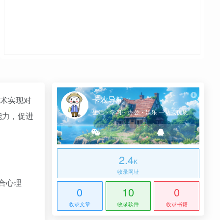
卡农导航
技术实现对
生活・学习・办公・娱乐 一站式优质网址导航
能力，促进
2.4
K
收录网址
合心理
0
10
0
。
收录文章
收录软件
收录书籍