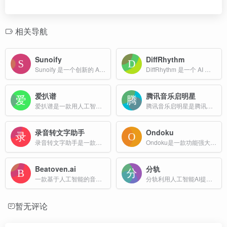
相关导航
Sunoify
DiffRhythm
Sunoify 是一个创新的 AI 音乐创作平台，利用先进的人工智能技术，将用户上传的图片、文字、情感等转化为个性化的音乐作品。
DiffRhythm 是一个 AI 驱动的音乐生成平台，让您能够使用最先进的扩散模型技术创作专业级的音乐作品。
爱扒谱
腾讯音乐启明星
爱扒谱是一款用人工智能技术，专业提供人声分离、在线扒谱、在线ai生成音乐、转五线谱、在线MP3转MIDI格式服务，无损音频提取就找爱扒谱网
腾讯音乐启明星是腾讯音乐娱乐集团推出的一站式音乐制作与宣推服务平台，旨在通过人工智能技术（AIGC）提升音乐创作效率和质量，为音乐人提供全方位的支持。
录音转文字助手
Ondoku
录音转文字助手是一款在线语音转文字、文字转语音软件,提供在线免费录音转文字、文字转语音、主播配音、语音翻译等服务,解决语音和文本之间互转的难题
Ondoku是一款功能强大的在线文字转语音（TTS）工具，支持多种语言和应用场景。
Beatoven.ai
分轨
一款基于人工智能的音乐生成平台，旨在为内容创作者提供便捷、高质量且免版税的音乐创作服务
分轨利用人工智能AI提供的人声提取算法对上传的音频中的人声、伴奏、乐器音轨在云端进行分离提取，并可对视频进行视频和人声提供音轨分离服务。
暂无评论