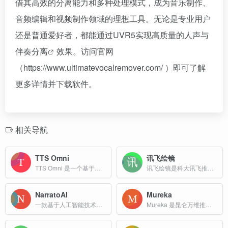
借其高效的分离能力和多种处理模式，成为音乐制作、
音频编辑和视频制作领域的理想工具。无论是专业用户
还是普通爱好者，都能通过UVR5实现高质量的人声与
伴奏分离
效果。访问官网
（https://www.ultimatevocalremover.com/ ）即可了解
更多详情并下载软件。
相关导航
TTS Omni
讯飞绘镜
TTS Omni 是一个基于大语言模型（LLM）的免费文本转语音（TTS）工具，提供多种语言和语气控制功能。
讯飞绘镜是科大讯飞推出的一款基于人工智能技术的AI视频创作平台，旨在简化视频创作流程，帮助用户将创意快速转化为高质量的视频内容。
NarratoAI
Mureka
一款基于人工智能技术的自动化影视解说和编辑工具，为视频内容创作提供一站式解决方案，集成了文案撰写、自动视频剪辑、配音和字幕生成等功能，帮助用户高效完成视频内容的创作。
Mureka 是昆仑万维推出的一款革命性的 AI 音乐创作平台，旨在为音乐爱好者和专业艺术家提供一个高效、便捷的音乐创作和发布平台。