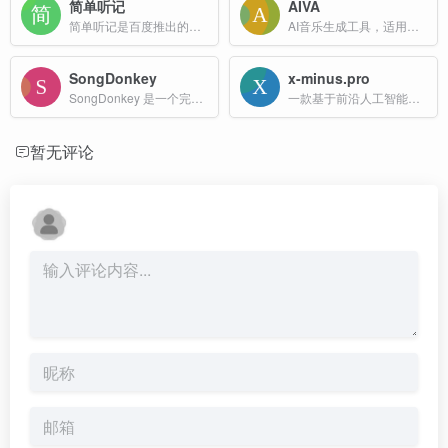
简单听记
AIVA
简单听记是百度推出的音视频转文字处理专家，支持高精度语音转文字、视频转文字、实时翻译。支持全流程自动化的音频分析和整理，一键生成AI会议纪要和总结。
AI音乐生成工具，适用于多种场景和用户需求,AIVA不仅能够生成高质量的原创音乐，还能提供个性化的音乐体验，为音乐创作和消费带来了新的可能性。
SongDonkey
x-minus.pro
SongDonkey 是一个完全免费的人声伴奏分离在线工具，基于人工智能技术，能够从音频文件中分离出人声和伴奏。
一款基于前沿人工智能技术的在线音频处理平台，核心功能是人声去除，能够将任意歌曲中的人声轨道精准分离，生成高质量的伴奏版本，适用于卡拉 OK、音乐创作和混音等场景。
暂无评论