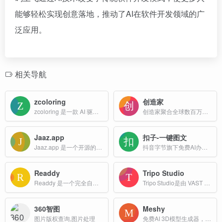
能够轻松实现创意落地，推动了AI在软件开发领域的广
泛应用。
相关导航
zcoloring
创造家
zcoloring 是一款 AI 驱动的着色页生成器，可在 20 秒内根据文本描述创建独特的轮廓，而无需任何绘画技巧！
创造家聚合全球数百万的3D设计师，为您提供海量的3D模型下载，包括FBX,OBJ,glTF,STL,USDZ,DAE,3DS,MAX,GLB等主流3D格式。
Jaaz.app
扣子-一键图文
Jaaz.app 是一个开源的 AI 设计工具，世界上首个开源多模态创意代理，这是一款注重隐私、本地使用和易用性的创意工具， Lovart、Manus 和 Figma 的结合产品。
抖音字节旗下免费AI办公助手，复杂任务高效处理。扣子空间AI助手支持PPT制作、网页开发及报告写作，生活工作无缝切换，提升50%效率！
Readdy
Tripo Studio
Readdy 是一个完全自动化的网站构建器。无论您是开始一个博客、在线商店还是登陆页面，您都可以在几分钟内启动一个专业的网站。
Tripo Studio是由 VAST 推出的 AI 一站式 3D 建模工作站，定位为面向游戏开发者、产品设计师、艺术创作者以及 3D 打印爱好者的全流程创作平台。
360智图
Meshy
图片版权查询,图片处理
免费AI 3D模型生成器，在几秒钟内从文本和图像创建生产就绪的3D模型。非常适合3D艺术家、游戏开发者和创作者