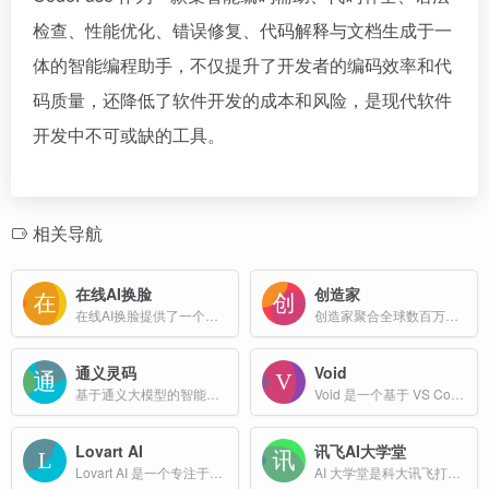
检查、性能优化、错误修复、代码解释与文档生成于一
体的智能编程助手，不仅提升了开发者的编码效率和代
码质量，还降低了软件开发的成本和风险，是现代软件
开发中不可或缺的工具。
相关导航
在线AI换脸
创造家
在线AI换脸提供了一个便捷、安全的平台，让用户能够轻松地将照片或视频中的面孔替换为其他面孔，创造出个性化和搞笑的视频或照片。
创造家聚合全球数百万的3D设计师，为您提供海量的3D模型下载，包括FBX,OBJ,glTF,STL,USDZ,DAE,3DS,MAX,GLB等主流3D格式。
通义灵码
Void
基于通义大模型的智能编程辅助工具
Void 是一个基于 VS Code 的编辑器，支持多种 AI 功能，包括自动补全、快速编辑、聊天模式以及与各种大型语言模型（LLM）的集成。
Lovart AI
讯飞AI大学堂
Lovart AI 是一个专注于设计领域的AI智能体，能够通过自然语言交互，理解用户需求，并自动生成品牌设计、营销物料、广告、视频、音乐等多模态内容。
AI 大学堂是科大讯飞打造的专业 AI 在线学习平台，提供“学练赛证” 一体化服务