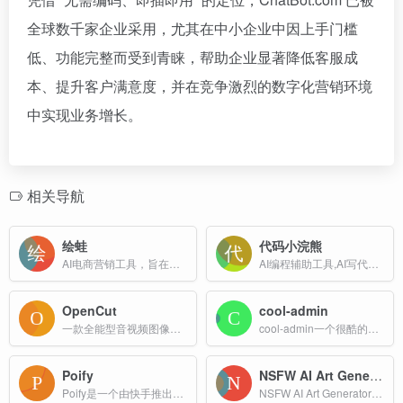
全球数千家企业采用，尤其在中小企业中因上手门槛
低、功能完整而受到青睐，帮助企业显著降低客服成
本、提升客户满意度，并在竞争激烈的数字化营销环境
中实现业务增长。
相关导航
绘蛙
代码小浣熊
AI电商营销工具，旨在帮助商家和内容创作者提高内容创作的效率和质量
AI编程辅助工具,AI写代码,AI代码生成
OpenCut
cool-admin
一款全能型音视频图像编辑工具，满足多场景编辑需求的优质选择，无论是日常创意创作、自媒体内容制作还是生活实用编辑，都能提供高效便捷的解决方案。
cool-admin一个很酷的后台权限管理框架，模块化、插件化、CRUD极速开发，永久开源免费，基于vue3、element-plus、pinia、vite、tailwindcss、i18n等构建
Poify
NSFW AI Art Generator
Poify是一个由快手推出的AI图像生成工具，专注于电商领域的图像创作和处理。
NSFW AI Art Generator 是一个专为创意人士设计的在线工具，旨在帮助用户轻松生成高质量的成人主题艺术作品。