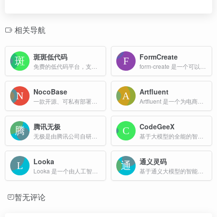
相关导航
斑斑低代码
FormCreate
免费的低代码平台，支持一键私有化部署，从表单、看板、流程、权限到数据集成的全流程覆盖，无需复杂操作，点击拖拽即可快速完成应用搭建，助力中小企业零成本搭建专属数字化应用。
form-create 是一个可以通过 JSON 生成具有动态渲染、数据收集、验证和提交功能的AI低代码表单组件。提高开发者对表单的开发效率，节省开发者的时间。
NocoBase
Artfluent
一款开源、可私有部署的由 AI 员工驱动的零代码和低代码开发平台，无需开发，即可快速构建智能业务系统。
Artfluent 是一个为电商卖家提供产品图像生成和优化服务的工具。其核心目标是帮助卖家节省时间、降低成本，并提升产品展示效果。
腾讯无极
CodeGeeX
无极是由腾讯公司自研的专业低代码平台。专注做大型复杂的ToB项目。通过更自然、高效的方式实现企业应用。采用渐进式开发理念，包括无代码、低代码和专业代码。
基于大模型的全能的智能编程助手
Looka
通义灵码
Looka 是一个由人工智能驱动的在线品牌设计平台，提供了一系列功能强大的设计工具，包括Logo设计、名片设计、社交媒体模板以及品牌套件等服务，适用于各种规模的企业和个人用户。
基于通义大模型的智能编程辅助工具
暂无评论