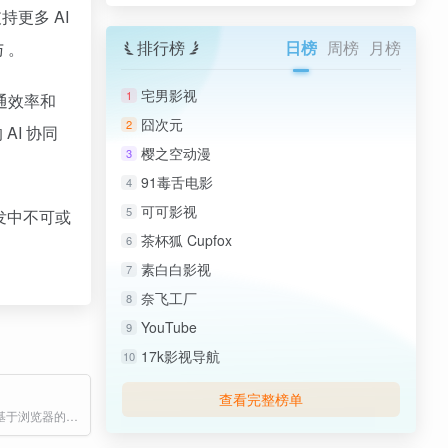
持更多 AI
排行榜
日榜
周榜
月榜
 。
宅男影视
1
通效率和
囧次元
2
AI 协同
樱之空动漫
3
91毒舌电影
4
可可影视
5
开发中不可或
茶杯狐 Cupfox
6
素白白影视
7
奈飞工厂
8
YouTube
9
17k影视导航
10
查看完整榜单
Spline是一款基于浏览器的轻量级3D设计工具，适合快速创建交互式三维模型。其特点包括：支持实时协作、参数化建模、动画制作和物理模拟。