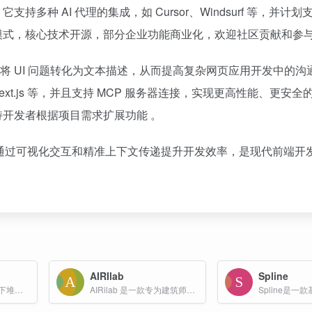
 AI 代理的集成，如 Cursor、Windsurf 等，并计划支
结合的模式，核心技术开源，部分企业功能商业化，欢迎社区贡献和参与
手动将 UI 问题转化为文本描述，从而提高复杂网页应用开发中的沟
xt.js 等，并且支持 MCP 服务器连接，实现更高性能、更安全的 
支持开发者根据项目需求扩展功能 。
助工具，通过可视化交互和精准上下文传递提升开发效率，是现代前端
AIRIlab
Spline
免费生成图片,阿里旗下堆友推出的多风格AI绘画生成器
AIRilab 是一款专为建筑师设计的AI工具，旨在帮助建筑师轻松生成高质量的建筑视觉效果。该工具由建筑师打造，适合零基础用户使用，能够随时访问并生成结果，且结果更可控。