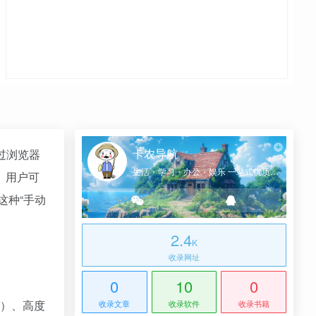
卡农导航
过浏览器
生活・学习・办公・娱乐 一站式优质网址导航
 。用户可
这种“手动
2.4
K
收录网址
0
10
0
 等）、高度
收录文章
收录软件
收录书籍