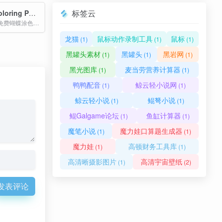
标签云
Butterfly Coloring Pages
提供高质量的免费蝴蝶涂色页，以及利用AI技术创建个性化蝴蝶图案的功能。用户可以通过输入文字描述，生成独特的蝴蝶线稿，适合所有年龄段的用户进行涂色和创作。
龙猫
鼠标动作录制工具
鼠标
(1)
(1)
(1)
黑罐头素材
黑罐头
黑岩网
(1)
(1)
(1)
黑光图库
麦当劳营养计算器
(1)
(1)
鸭鸭配音
鲸云轻小说网
(1)
(1)
鲸云轻小说
鲲弩小说
(1)
(1)
鲲Galgame论坛
鱼缸计算器
(1)
(1)
魔笔小说
魔力娃口算题生成器
(1)
(1)
魔力娃
高顿财务工具库
(1)
(1)
高清晰摄影图片
高清宇宙壁纸
(1)
(2)
发表评论