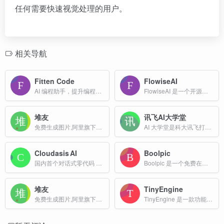
任何需要快速视觉处理的用户。
相关导航
Fitten Code
FlowiseAI
AI 编程助手，提升编程效率和代码质量
FlowiseAI 是一个开源的低代码或无代码工具，旨在帮助用户通过拖拽可视化组件快速构建自定义的大型语言模型（LLM）应用程序。
堆友
讯飞AI大学堂
免费生成图片,阿里旗下堆友推出的多风格AI绘画生成器
AI 大学堂是科大讯飞打造的专业 AI 在线学习平台，提供“学练赛证” 一体化服务
Cloudasis AI
Boolpic
国内首个对话式零代码 AI 生成软件生态引擎。通过自然语言交互和生成式 AI 技术，让用户仅用一句话描述需求，即可自动生成对应的应用程序代码。
Boolpic 是一个免费在线 AI 抠图工具，功能包括背景去除与替换、照片特效与滤镜、照片动画、图像裁剪与压缩等，通过 AI 技术提升资源质量，使照片编辑更简单快捷 。
堆友
TinyEngine
免费生成图片,阿里旗下堆友推出的多风格AI绘画生成器
TinyEngine 是一款功能强大的低代码开发引擎，旨在通过可视化设计界面和模块化开发方式，帮助开发者快速构建高质量的应用程序。