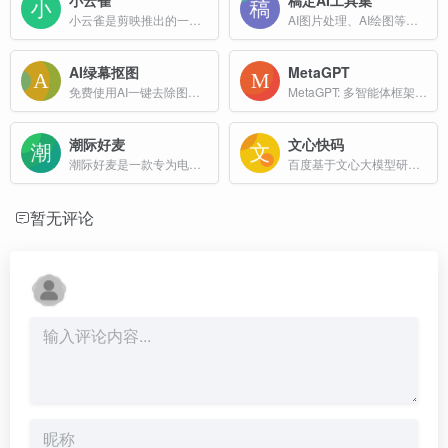
小云雀是剪映推出的一款AI视频和图片创作助手，旨在帮助用户轻松实现零门槛的视频创作。只需输入指令，AI即可高效完成视频制作、数字人口播视频、设计图和图片换背景等任务。
AI图片处理、AI绘图等一站式AI图像创作和设计平台；
AI绿幕抠图
MetaGPT
免费使用AI一键去除图片绿幕背景！独有的橡皮擦工具可助您轻松修复发丝等细节，获得完美无瑕的抠图效果。适合人像、商品图，在线使用，无需注册。
MetaGPT: 多智能体框架。使 GPT 以软件公司的形式工作，协作处理更复杂的任务。MetaGPT输入一句话的老板需求，输出用户故事 / 竞品分析 / 需求 / 数据结构 / APIs / 文件等
潮际好麦
文心快码
潮际好麦是一款专为电商平台打造的AI营销工具，支持淘宝、天猫、京东、小红书等主流平台的AI主图、详情图生成。核心功能包括AI虚拟试衣、AI换背景、AI试鞋等，助力商家快速、高效...
百度基于文心大模型研发的编程辅助工具，可提供自动代码生成、单元测试生成、注释生成以及智能问答等功能
暂无评论