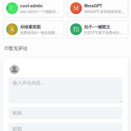
cool-admin
MetaGPT
cool-admin一个很酷的后台权限管理框架，模块化、插件化、CRUD极速开发，永久开源免费，基于vue3、element-plus、pinia、vite、tailwindcss、i18n等构建
MetaGPT: 多智能体框架。使 GPT 以软件公司的形式工作，协作处理更复杂的任务。MetaGPT输入一句话的老板需求，输出用户故事 / 竞品分析 / 需求 / 数据结构 / APIs / 文件等
AI绿幕抠图
扣子-一键图文
免费使用AI一键去除图片绿幕背景！独有的橡皮擦工具可助您轻松修复发丝等细节，获得完美无瑕的抠图效果。适合人像、商品图，在线使用，无需注册。
抖音字节旗下免费AI办公助手，复杂任务高效处理。扣子空间AI助手支持PPT制作、网页开发及报告写作，生活工作无缝切换，提升50%效率！
暂无评论