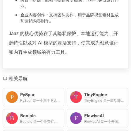
教育与培训：教师可创建教学插图，学生可完成设计作
业。
企业内容创作：支持团队协作，用于品牌视觉素材生成
和营销内容制作。
Jaaz 的核心优势在于其隐私保护、本地运行能力、开
源特性以及对 AI 模型的灵活支持，使其成为创意设计
和内容生成领域的有力工具。
相关导航
PySpur
TinyEngine
PySpur 是一个基于 Python 编写的 AI 智能体构建器。AI 工程师使用它来构建智能体，逐步执行并检查过去的运行记录。
TinyEngine 是一款功能强大的低代码开发引擎，旨在通过可视化设计界面和模块化开发方式，帮助开发者快速构建高质量的应用程序。
Boolpic
FlowiseAI
Boolpic 是一个免费在线 AI 抠图工具，功能包括背景去除与替换、照片特效与滤镜、照片动画、图像裁剪与压缩等，通过 AI 技术提升资源质量，使照片编辑更简单快捷 。
FlowiseAI 是一个开源的低代码或无代码工具，旨在帮助用户通过拖拽可视化组件快速构建自定义的大型语言模型（LLM）应用程序。