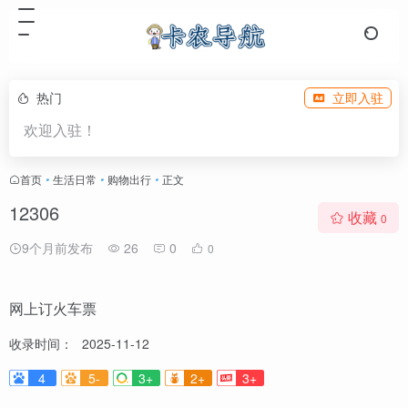
热门
立即入驻
欢迎入驻！
首页
•
生活日常
•
购物出行
•
正文
12306
收藏
0
9个月前发布
26
0
0
网上订火车票
收录时间：
2025-11-12
4
5-
3+
2+
3+