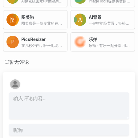
AI像素级去水印/擦除杂乱背景
ImageTools提供免费的在线图片编辑、压缩和转换工具。直接在浏览器中编辑图片，无需下载软件。
图美啦
AI背景
图美啦是一款专业的在线图片美化工具，支持一键为截图添加精美背景和标注，提供多种图形工具、裁剪、水印等实用功能，让您的图片展示效果更专业。
一键智能换背景，轻松出大片。快速更换人像背景 一键打造完美人像
PicsResizer
乐拍
在几秒钟内，轻松地调整多个图片的尺寸，无需上传到任何服务器，安全且免费。通过定义像素或百分比来批量调整图像的大小。
乐拍 - 有乐一起分享 用心创造快乐(^ ^)/
暂无评论