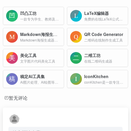
凹凸工坊
LaTeX编辑器
一款专为学生、教师及内容创作者打造的免费在线AI生成模拟手写稿件工具，让你的电子文档一键秒变“变手写
免费的在线LaTeX公式编辑器网页版
Markdown海报生成器
QR Code Generator
Markdown海报生成器将您的 Markdown 文本一键转换为多种风格图文海报，彰显韵味，适用于小红书、公众号等平台
二维码在线制作生成工具
美化工具
二维工坊
文字图片代码美化工具
在线二维码生成器
稿定AI工具集
IconKitchen
AI图片处理、AI绘图等一站式AI图像创作和设计平台；
conKitchen是一款专注于多平台图标快速生成的在线工具，能够一次性为 Android、iOS、Web 等三大终端输出符合尺寸规范的图标文件。
暂无评论