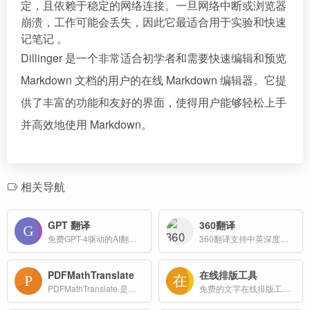
定，且依赖于稳定的网络连接。一旦网络中断或浏览器
崩溃，工作可能会丢失，因此它最适合用于实验和快速
记笔记 。
Dillinger 是一个非常适合初学者和需要快速编辑和预览
Markdown 文档的用户的在线 Markdown 编辑器。它提
供了丰富的功能和友好的界面，使得用户能够轻松上手
并高效地使用 Markdown。
相关导航
GPT 翻译
360翻译
免费GPT-4驱动的AI翻译工具。支持100+语言互译，智能保护HTML、JSON、XML格式。无需注册，永久免费，专为开发者和内容创作者设计。准确率99.8%，实时翻译。
360翻译支持中英深度互译，提供生词释义、权威词典、双语例句等优质英语学习资源，360NMT(神经网络机器翻译)智能加持，更熟悉国人表达习惯！
PDFMathTranslate
在线排版工具
PDFMathTranslate 是一款专为科学论文和复杂文档翻译设计的开源工具，旨在提供高精度、格式保留的双语对照翻译服务。
免费的文字在线排版工具,高顿旗下网站